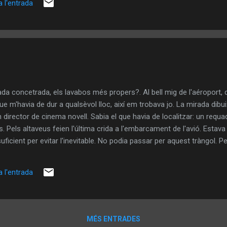
 l'entrada
duir amb un petit esforç, el verge contenidor de tinta que esperava fés 
da concetrada, els lavabos més propers?. Al bell mig de l'aéroport,
 que m'havia de dur a qualsèvol lloc, així em trobava jo. La mirada dibu
director de cinema novell. Sabia el que havia de localitzar: un requ
 Pels altaveus feien l'última crida a l'embarcament de l'avió. Estava
suficient per evitar l'inevitable. No podia passar per aquest tràngol. P
mitat en no masses segons, la catàstrofe estaba servida. Tot l'aéropo
ssa depressa. Semblava la fi de tot plegat. "Cataluuuunya Ràaaadio!. 
 l'entrada
.".
MÉS ENTRADES