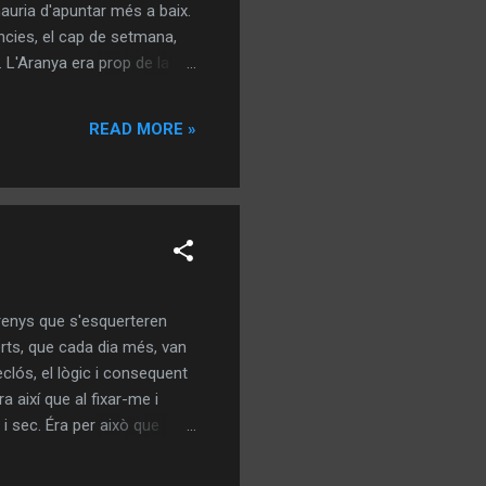
auria d'apuntar més a baix.
ències, el cap de setmana,
 L'Aranya era prop de la
En Pep endreçava. El Paco
 fresca. Vàrem anar al
READ MORE »
continués do...
rrenys que s'esquerteren
rts, que cada dia més, van
lós, el lògic i consequent
 així que al fixar-me i
 i sec. Éra per això que
uan en l'última remenada va
ble somriure. Vaig retirar