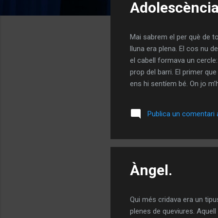
Adolescència
r
a
d
Mai sabrem el per què de to
e
lluna era plena. El cos nu d
s
el cabell formava un cercle:
prop del barri. El primer que
ens hi sentíem bé. On jo m’
uns petits purs. Presumia d
dolentíssims purets. Jo li de
Publica un comentari a
berenàvem. Havien casetes 
gelats i alt...
Àngel.
Qui més cridava era un tip
plenes de queviures. Aquell