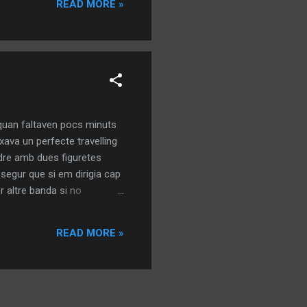
READ MORE »
funcionar c...
 quan faltaven pocs minuts
ixava un perfecte travelling
adre amb dues figuretes
 segur que si em dirigia cap
er altre banda si no
rt girava al voltant meu. I
Les notícies de les set: dos
READ MORE »