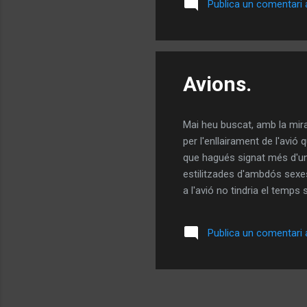
Publica un comentari a
el vell assecat i vaig intro
Avions.
Mai heu buscat, amb la mira
per l'enllairament de l'avió
que hagués signat més d'un 
estilitzades d'ambdós sexes.
a l'avió no tindria el temps 
aconsseguia un espai d'inti
el pitjor era que ho feia ma
Publica un comentari a
joves palestins han resultat..