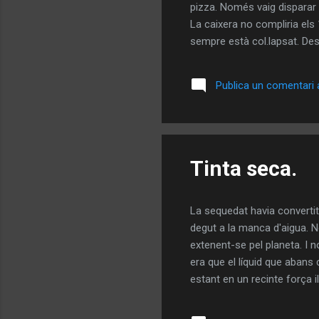
pizza. Només vaig disparar 
La caixera no compliria els 
sempre està col.lapsat. Des
feina. Era un bon lloc per p
posava discos i xerrava al 
Publica un comentari a
despatx en Pep i jo. Jeia al
Tinta seca.
La sequedat havia convertit
degut a la manca d'aigua. N
extenent-se pel planeta. I 
era que el líquid que abans 
estant en un recinte força il
totes les sacsejades que min
aparèixer de manera inesper