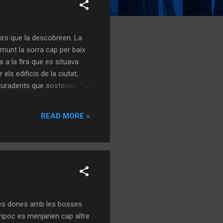
ors que la descobriren. La
Damunt la sorra cap per baix
s a la fira que es situava
els edificis de la ciutat,
scuradents que sostenien
 fumar un sol d’aquells
à molt content”. També
READ MORE »
 tardes preferíem els
unes dones amb les bosses
ampoc es menjarien cap altre