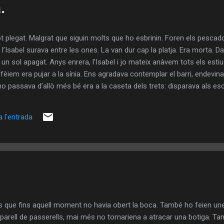
.
t plegat. Malgrat que siguin molts que ho esbrinin. Foren els pescad
e l’Isabel surava entre les ones. La van dur cap la platja. Era morta. 
 un sol apagat. Anys enrera, l’Isabel i jo mateix anàvem tots els estiu
 fèiem era pujar a la sínia. Ens agradava contemplar el barri, endevinar 
ho passava d’allò més bé era a la caseta dels trets: disparava als e
’encertar gairebé sempre, encara que després era del tot incapaç de
ia: “te Isabel, maca, pel teu pare”. I ella: “oh!, moltes gràcies, estar
 l'entrada
on venien tota mena de dolços, llaminadures, gelats i begudes. Unes
us que fins aquell moment no havia obert la boca. També ho feien 
 parell de passerells, mai més no tornariena a atracar una botiga. T