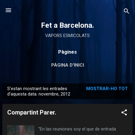
Salta al contingut principal
Fet a Barcelona.
VAPORS ESMICOLATS
Pàgines
PÀGINA D'INICI
S'estan mostrant les entrades
MOSTRAR-HO TOT
E
d'aquesta data: novembre, 2012
n
t
Compartint Parer.
r
a
"En las reuniones soy el que de entrada
d