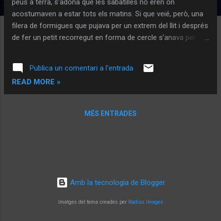
peus a terra, s’adonà que les sabatilles no eren on
e
acostumaven a estar tots els matins. Si que veié, però, una
s
filera de formigues que pujava per un extrem del llit i després
de fer un petit recorregut en forma de cercle s’anava per
l’altre extrem, conformant un altre filera paral·lela a l’anterior,
en direcció oposada, desapareixent totes dues sota la porta
Publica un comentari a l'entrada
de l’habitació. Es tocà la cara. I es fregá els ulls. Va tornar a
READ MORE »
mirar al llit i no veié cap formiga. El dubte: era cert que les
havia vist?, havia estat una imatge onírica?, una al·lucinació?.
Però, i les sabatilles?. On eren les sabatilles?.
MÉS ENTRADES
Amb la tecnologia de Blogger
Imatges del tema creades per
Radius Images