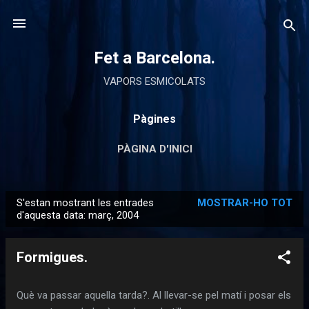
Salta al contingut principal
Fet a Barcelona.
VAPORS ESMICOLATS
Pàgines
PÀGINA D'INICI
S'estan mostrant les entrades
MOSTRAR-HO TOT
E
d'aquesta data: març, 2004
n
t
Formigues.
r
a
Què va passar aquella tarda?. Al llevar-se pel matí i posar els
d