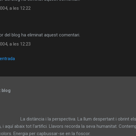
004, a les 12:22
r del blog ha eliminat aquest comentari.
004, a les 12:23
'entrada
t blog
ncia i la perspectiva. La llum despertant i obrint els ulls.
a, i aquí abaix tot l'artifici. Llavors recorda la seva humanitat. Conte
ls colors. Energia per capbussar-se en l