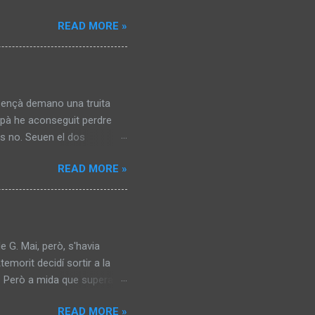
READ MORE »
s ençà demano una truita
repà he aconseguit perdre
es no. Seuen el dos
ruts, greixosos. Duen tots
READ MORE »
ós. Sabem que no treballen i
arxen. Fins l’endemà. Ja fa
temps, treu dues monedes
, però se que durarà poc.
e G. Mai, però, s'havia
emorit decidí sortir a la
a. Però a mida que superava
ed. No hi eren les galeries.
READ MORE »