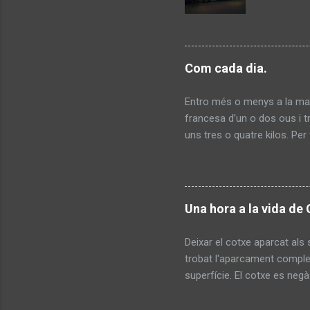
Com cada dia.
Entro més o menys a la mat
francesa d’un o dos ous i t
uns tres o quatre kilos. Pe
germans sempre a la mateixa 
dos ulleres de cul d’ampolla
no entenem la seva brutíci
anys és jubilat i abans hav
Una hora a la vida de 
amb les que pagarà i comen
Fa comentaris so...
Deixar el cotxe aparcat als 
trobat l'aparcament completa
superfície. El cotxe es neg
nivells, l'aigua desapareixi
Ni el Zurich. Ni la Plaça. Ni