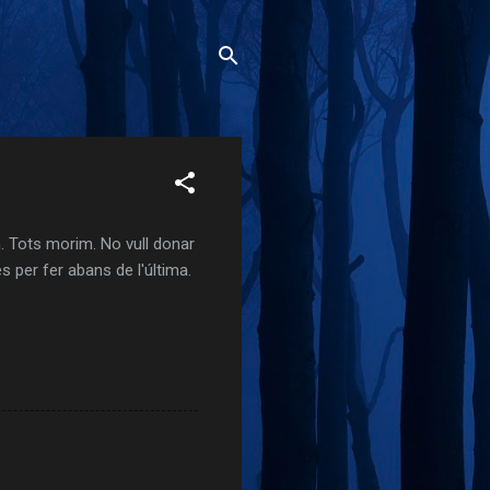
. Tots morim. No vull donar
s per fer abans de l'última.