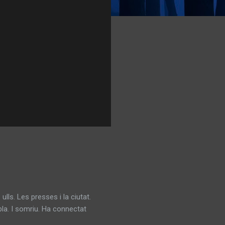
 Les presses i la ciutat.
mpla. I somriu. Ha connectat
a foscor.