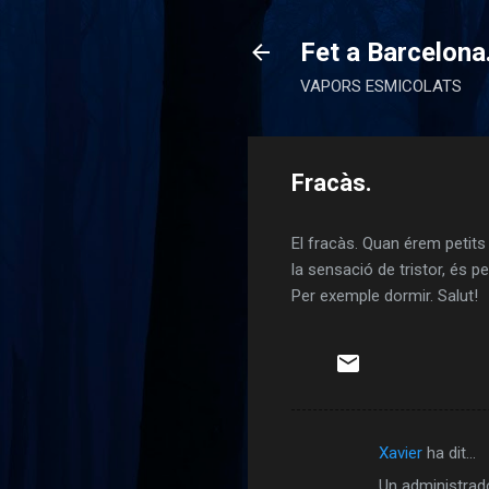
Fet a Barcelona
VAPORS ESMICOLATS
Fracàs.
El fracàs. Quan érem petits
la sensació de tristor, és p
Per exemple dormir. Salut!
Xavier
ha dit…
C
Un administrado