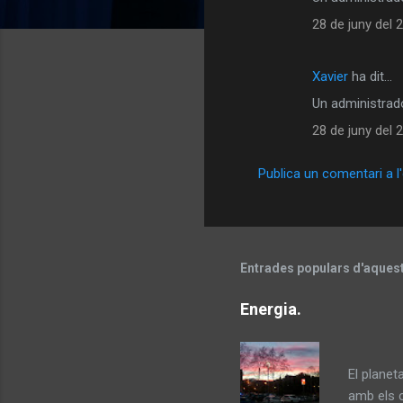
o
28 de juny del 2
m
e
Xavier
ha dit…
n
Un administrado
t
a
28 de juny del 2
r
Publica un comentari a l
i
s
Entrades populars d'aques
Energia.
La distà
El planet
amb e