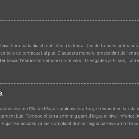
eixa hora cada dia al matí. Sec a la barra. Des de fa unes setmane
res talls de tomàquet al plat. D’aquesta manera, prescindint de l’ent
r fer baixar l’esmorzar demano un tè verd. De vegades ja hi son, altr
taula al costat de la finestra. Un davant l’altre. Els cabells llargs, b
. Mal afaitats, mal pentinats. La roba bruta. Desprenen un tuf fastig
a. Demanen un cafè per a cadascú. S’estan uns 10 minuts, paguen i m
ia fet de cambrer. S’apropa a la barra i demana un tallat. Al mateix 
G.
ça a fer copets al marbre de la barra. Em desagrada aquest sorollet
subterranis de l'Illa de Plaça Catalunya era força freqüent en la vida d
ment buit. Tampoc el terra amb mig pam d'aigua al nivell inferior. At
à. Pujar les escales va ser complicat doncs l'aigua baixava amb forç
a, fins estar el terra completament eixut. L'ambient era estranyament fr
 els turistes. Ni els coloms. Només milers de pingüins.