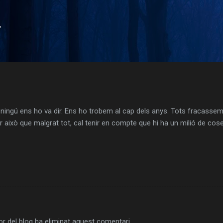
Salta al contingut principal
.
 ningú ens ho va dir. Ens ho trobem al cap dels anys. Tots fracassem
er això que malgrat tot, cal tenir en compte que hi ha un milió de cose
r del blog ha eliminat aquest comentari.