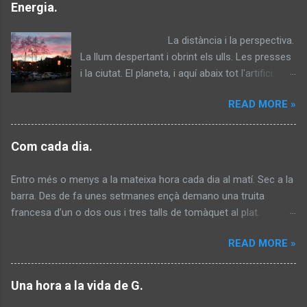
n
Energia.
t
La distància i la perspectiva.
a
La llum despertant i obrint els ulls. Les presses
r
i la ciutat. El planeta, i aquí abaix tot l'artifici.
i
Llavors recorda la seva humanitat. Contempla. I
s
READ MORE »
somriu. Ha connectat amb els colors. Energia
per capbussar-se en la foscor.
Com cada dia.
Entro més o menys a la mateixa hora cada dia al matí. Sec a la
barra. Des de fa unes setmanes ençà demano una truita
francesa d’un o dos ous i tres talls de tomàquet al plat.
D’aquesta manera, prescindint de l’entrepà he aconseguit
READ MORE »
perdre uns tres o quatre kilos. Per fer baixar l’esmorzar
demano un tè verd. De vegades ja hi son, altres no. Seuen el
dos germans sempre a la mateixa taula al costat de la finestra.
Una hora a la vida de G.
Un davant l’altre. Els cabells llargs, bruts, greixosos. Duen tots