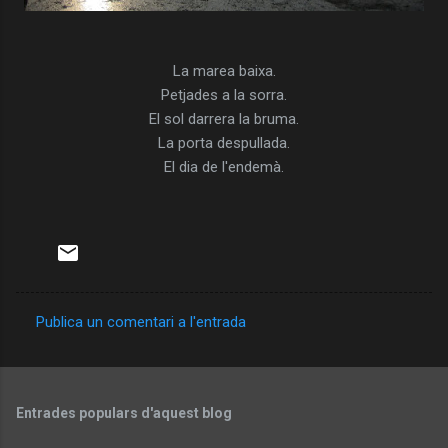
La marea baixa.
Petjades a la sorra.
El sol darrera la bruma.
La porta despullada.
El dia de l'endemà.
Publica un comentari a l'entrada
C
o
m
Entrades populars d'aquest blog
e