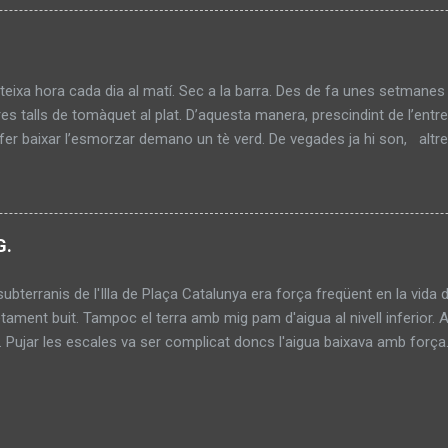
eixa hora cada dia al matí. Sec a la barra. Des de fa unes setmane
res talls de tomàquet al plat. D’aquesta manera, prescindint de l’ent
r fer baixar l’esmorzar demano un tè verd. De vegades ja hi son, altr
taula al costat de la finestra. Un davant l’altre. Els cabells llargs, b
. Mal afaitats, mal pentinats. La roba bruta. Desprenen un tuf fastig
a. Demanen un cafè per a cadascú. S’estan uns 10 minuts, paguen i m
ia fet de cambrer. S’apropa a la barra i demana un tallat. Al mateix 
G.
ça a fer copets al marbre de la barra. Em desagrada aquest sorollet
subterranis de l'Illa de Plaça Catalunya era força freqüent en la vida d
ment buit. Tampoc el terra amb mig pam d'aigua al nivell inferior. At
à. Pujar les escales va ser complicat doncs l'aigua baixava amb forç
a, fins estar el terra completament eixut. L'ambient era estranyament fr
 els turistes. Ni els coloms. Només milers de pingüins.