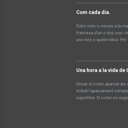
Com cada dia.
Entro més o menys a la mat
francesa d’un o dos ous i t
uns tres o quatre kilos. Pe
germans sempre a la mateixa 
dos ulleres de cul d’ampolla
no entenem la seva brutíci
anys és jubilat i abans hav
Una hora a la vida de 
amb les que pagarà i comen
Fa comentaris so...
Deixar el cotxe aparcat als 
trobat l'aparcament completa
superfície. El cotxe es neg
nivells, l'aigua desapareixi
Ni el Zurich. Ni la Plaça. Ni