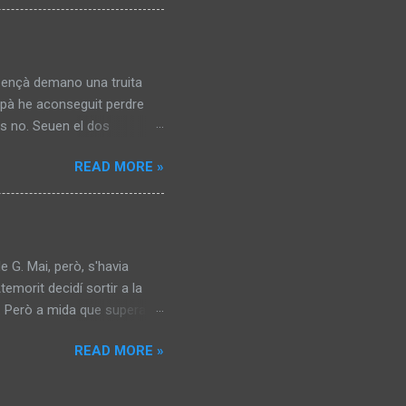
s ençà demano una truita
repà he aconseguit perdre
es no. Seuen el dos
ruts, greixosos. Duen tots
READ MORE »
ós. Sabem que no treballen i
arxen. Fins l’endemà. Ja fa
temps, treu dues monedes
, però se que durarà poc.
e G. Mai, però, s'havia
emorit decidí sortir a la
a. Però a mida que superava
ed. No hi eren les galeries.
READ MORE »