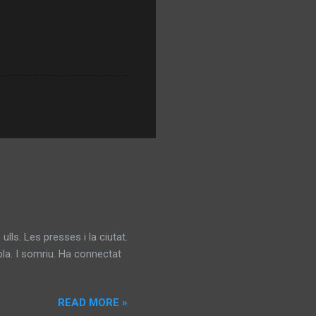
 Les presses i la ciutat.
mpla. I somriu. Ha connectat
a foscor.
READ MORE »