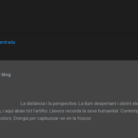
'entrada
t blog
ncia i la perspectiva. La llum despertant i obrint els ulls.
a, i aquí abaix tot l'artifici. Llavors recorda la seva humanitat. Conte
ls colors. Energia per capbussar-se en l