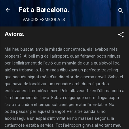
Salta al contingut principal
Fet a Barcelona.
VAPORS ESMICOLATS
Avions.
Mai heu buscat, amb la mirada concetrada, els lavabos més
propers?. Al bell mig de l'aéroport, quan faltaven pocs minuts
per l'enllairament de l'avió que m'havia de dur a qualsèvol lloc,
així em trobava jo. La mirada dibuixava un perfecte travelling
que hagués signat més d'un director de cinema novell. Sabia el
que havia de localitzar: un requadre amb dues figuretes
estilitzades d'ambdós sexes. Pels altaveus feien l'última crida a
l'embarcament de l'avió. Estava segur que si em dirigia cap a
l'avió no tindria el temps suficient per evitar l'inevitable. No
podia passar per aquest tràngol. Per altre banda si no
aconsseguia un espai d'intimitat en no masses segons, la
catàstrofe estaba servida. Tot l'aéroport girava al voltant meu.