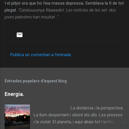
I el pitjor era que ho feia massa depressa. Semblava la fi de tot
plegat.
"Cataluuuunya Ràaaadio!. Les notícies de les set: dos
joves palestins han resultat...".
Publica un comentari a l'entrada
C
o
m
Entrades populars d'aquest blog
e
n
Energia.
t
La distància i la perspectiva.
a
La llum despertant i obrint els ulls. Les presses
r
i la ciutat. El planeta, i aquí abaix tot l'artifici.
i
Llavors recorda la seva humanitat. Contempla. I