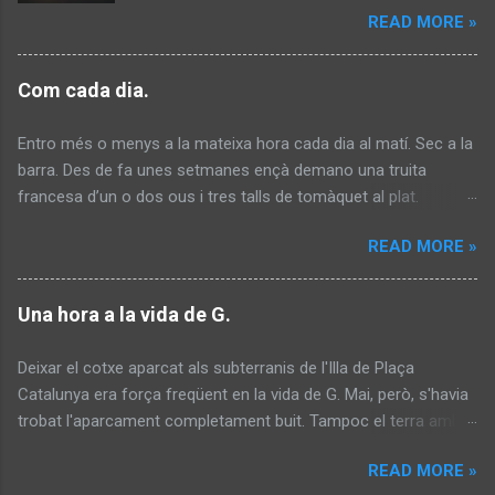
s
READ MORE »
somriu. Ha connectat amb els colors. Energia
per capbussar-se en la foscor.
Com cada dia.
Entro més o menys a la mateixa hora cada dia al matí. Sec a la
barra. Des de fa unes setmanes ençà demano una truita
francesa d’un o dos ous i tres talls de tomàquet al plat.
D’aquesta manera, prescindint de l’entrepà he aconseguit
READ MORE »
perdre uns tres o quatre kilos. Per fer baixar l’esmorzar
demano un tè verd. De vegades ja hi son, altres no. Seuen el
dos germans sempre a la mateixa taula al costat de la finestra.
Una hora a la vida de G.
Un davant l’altre. Els cabells llargs, bruts, greixosos. Duen tots
dos ulleres de cul d’ampolla. Mal afaitats, mal pentinats. La
Deixar el cotxe aparcat als subterranis de l'Illa de Plaça
roba bruta. Desprenen un tuf fastigós. Sabem que no treballen i
Catalunya era força freqüent en la vida de G. Mai, però, s'havia
no entenem la seva brutícia. Demanen un cafè per a cadascú.
trobat l'aparcament completament buit. Tampoc el terra amb
S’estan uns 10 minuts, paguen i marxen. Fins l’endemà. Ja fa
mig pam d'aigua al nivell inferior. Atemorit decidí sortir a la
anys és jubilat i abans havia fet de cambrer. S’apropa a la barra
READ MORE »
superfície. El cotxe es negà. Pujar les escales va ser complicat
i demana un tallat. Al mateix temps, treu dues monedes amb