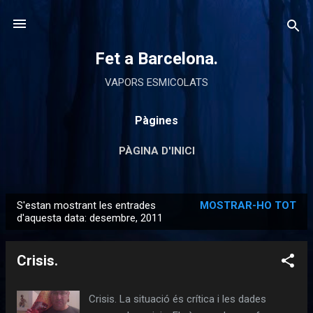
Salta al contingut principal
Fet a Barcelona.
VAPORS ESMICOLATS
Pàgines
PÀGINA D'INICI
S'estan mostrant les entrades
MOSTRAR-HO TOT
E
d'aquesta data: desembre, 2011
n
t
Crisis.
r
a
Crisis. La situació és crítica i les dades
d