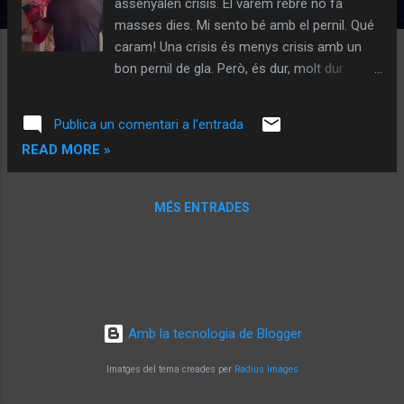
assenyalen crisis. El vàrem rebre no fa
e
masses dies. Mi sento bé amb el pernil. Qué
s
caram! Una crisis és menys crisis amb un
bon pernil de gla. Però, és dur, molt dur.
Diuen, i em costa de creure, que en estant
repartint un per vivenda. Sembla ser que els
Publica un comentari a l'entrada
envia la familia real. Qui ho havia de dir.
READ MORE »
Doncs, au, pa amb tomàquet i a tallar pernil.
MÉS ENTRADES
Amb la tecnologia de Blogger
Imatges del tema creades per
Radius Images