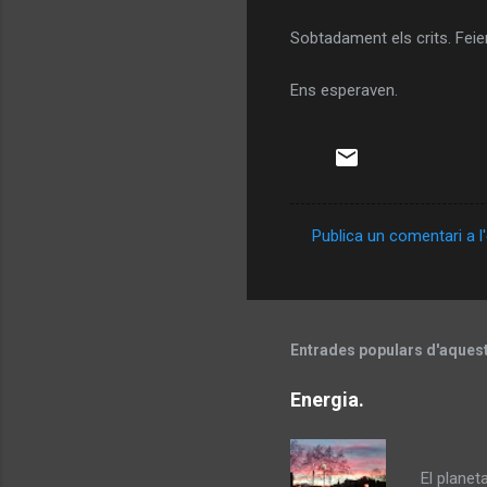
Sobtadament els crits. Feie
Ens esperaven.
Publica un comentari a l
C
o
m
e
Entrades populars d'aques
n
Energia.
t
a
La distà
r
El planet