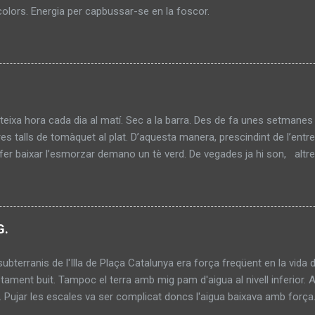
ls colors. Energia per capbussar-se en l
eixa hora cada dia al matí. Sec a la barra. Des de fa unes setmane
res talls de tomàquet al plat. D’aquesta manera, prescindint de l’ent
r fer baixar l’esmorzar demano un tè verd. De vegades ja hi son, altr
taula al costat de la finestra. Un davant l’altre. Els cabells llargs, b
. Mal afaitats, mal pentinats. La roba bruta. Desprenen un tuf fastig
a. Demanen un cafè per a cadascú. S’estan uns 10 minuts, paguen i m
ia fet de cambrer. S’apropa a la barra i demana un tallat. Al mateix 
G.
ça a fer copets al marbre de la barra. Em desagrada aquest sorollet
subterranis de l'Illa de Plaça Catalunya era força freqüent en la vida d
ment buit. Tampoc el terra amb mig pam d'aigua al nivell inferior. At
à. Pujar les escales va ser complicat doncs l'aigua baixava amb forç
a, fins estar el terra completament eixut. L'ambient era estranyament fr