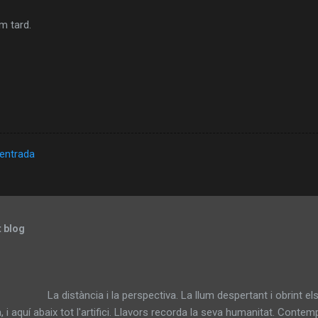
m tard.
'entrada
t blog
ncia i la perspectiva. La llum despertant i obrint els ulls.
a, i aquí abaix tot l'artifici. Llavors recorda la seva humanitat. Conte