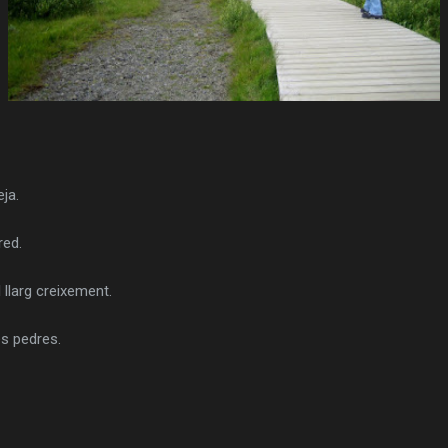
ja.
red.
l llarg creixement.
es pedres.