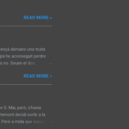
a foscor.
READ MORE »
s ençà demano una truita
repà he aconseguit perdre
es no. Seuen el dos
ruts, greixosos. Duen tots
READ MORE »
ós. Sabem que no treballen i
arxen. Fins l’endemà. Ja fa
temps, treu dues monedes
, però se que durarà poc.
e G. Mai, però, s'havia
emorit decidí sortir a la
a. Però a mida que superava
ed. No hi eren les galeries.