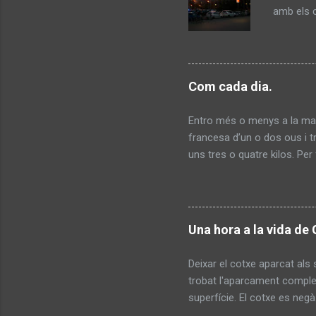
i
amb e
s
Com cada dia.
Entro més o menys a la mat
francesa d’un o dos ous i t
uns tres o quatre kilos. Pe
germans sempre a la mateixa 
dos ulleres de cul d’ampolla
no entenem la seva brutíci
anys és jubilat i abans hav
Una hora a la vida de 
amb les que pagarà i comen
Fa comentaris so...
Deixar el cotxe aparcat als 
trobat l'aparcament completa
superfície. El cotxe es neg
nivells, l'aigua desapareixi