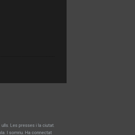
 Les presses i la ciutat.
mpla. I somriu. Ha connectat